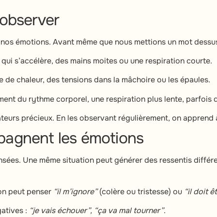
 observer
nos émotions. Avant même que nous mettions un mot dessus, i
qui s’accélère, des mains moites ou une respiration courte.
e chaleur, des tensions dans la mâchoire ou les épaules.
ment du rythme corporel, une respiration plus lente, parfois 
eurs précieux. En les observant régulièrement, on apprend à 
pagnent les émotions
sées. Une même situation peut générer des ressentis différen
 on peut penser
“il m’ignore”
(colère ou tristesse) ou
“il doit 
gatives :
“je vais échouer”, “ça va mal tourner”
.