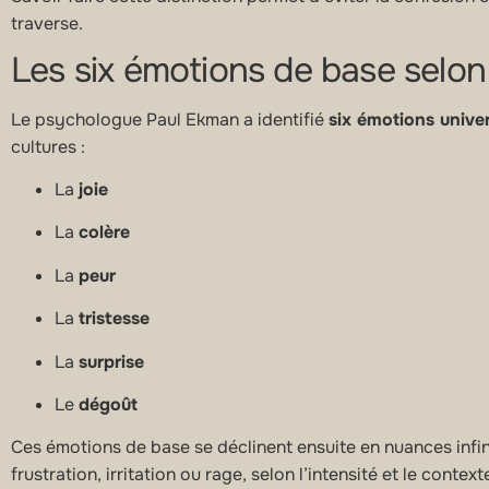
traverse.
Les six émotions de base selo
Le psychologue Paul Ekman a identifié
six émotions univer
cultures :
La
joie
La
colère
La
peur
La
tristesse
La
surprise
Le
dégoût
Ces émotions de base se déclinent ensuite en nuances infin
frustration, irritation ou rage, selon l’intensité et le context