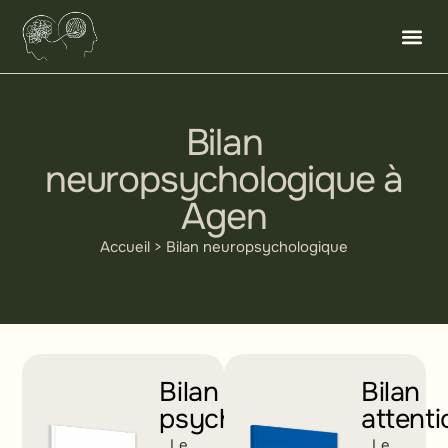
Bilan
neuropsychologique à
Agen
Accueil
> Bilan neuropsychologique
Bilan
Bilan
psychométrique
attenti
Le
Le