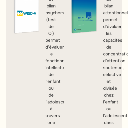
bilan
bilan
psychométrique
attentionnel
(test
permet
de
d’évaluer
QI)
les
permet
capacités
d’évaluer
de
le
concentrati
fonctionnement
d’attention
intellectuel
soutenue,
de
sélective
l’enfant
et
ou
divisée
de
chez
l’adolescent
l’enfant
à
ou
travers
l’adolescent
une
dans