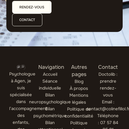
RENDEZ-VOUS
CONTACT
Navigation
Autres
Contact
Psychologue
pages
Accueil
Doctolib :
à Agen, je
Séance
prendre
Blog
suis
individuelle
rendez-
À propos
spécialisée
Bilan
vous
Mentions
dans
neuropsychologique
Email :
légales
l’accompagnement
Bilan
contact@colinefillol.f
Politique de
des
psychométrique
Téléphone
confidentialité
enfants,
Bilan
: 07 57 84
Politique